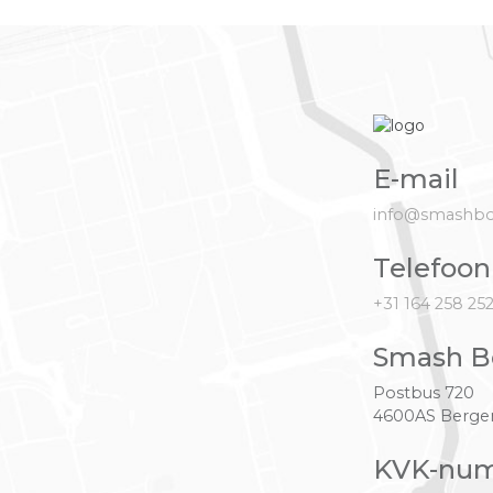
E-mail
info@smashbo
Telefoon
+31 164 258 25
Smash B
Postbus 720
4600AS Berg
KVK-nu