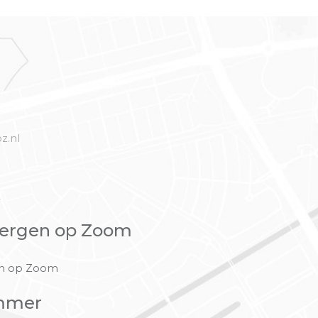
z.nl
2
ergen op Zoom
en op Zoom
mmer