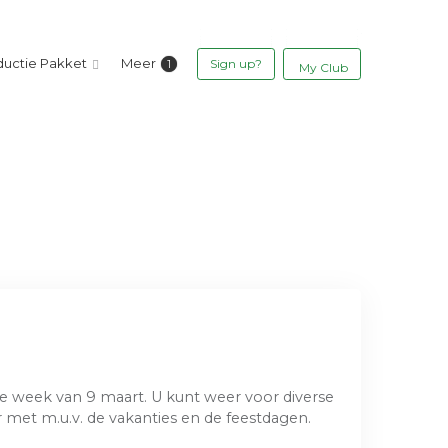
ductie Pakket
Meer
Sign up?
My Club
de week van 9 maart. U kunt weer voor diverse
 met m.u.v. de vakanties en de feestdagen.