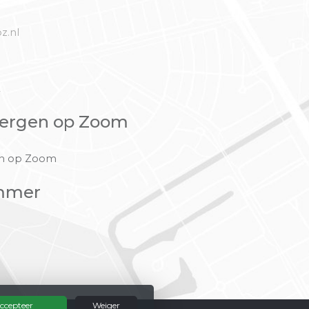
z.nl
2
ergen op Zoom
en op Zoom
mmer
ccepteer
Weiger