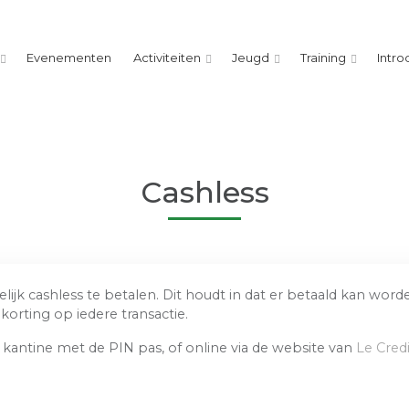
Evenementen
Activiteiten
Jeugd
Training
Intro
Cashless
ijk cashless te betalen. Dit houdt in dat er betaald kan w
orting op iedere transactie.
antine met de PIN pas, of online via de website van
Le Credi