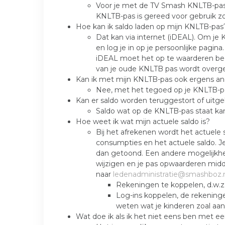
Voor je met de TV Smash KNLTB-pas 
KNLTB-pas is gereed voor gebruik zod
Hoe kan ik saldo laden op mijn KNLTB-pas
Dat kan via internet (iDEAL). Om je K
en log je in op je persoonlijke pagi
iDEAL moet het op te waarderen bedra
van je oude KNLTB pas wordt overge
Kan ik met mijn KNLTB-pas ook ergens an
Nee, met het tegoed op je KNLTB-pa
Kan er saldo worden teruggestort of uitg
Saldo wat op de KNLTB-pas staat kan
Hoe weet ik wat mijn actuele saldo is?
Bij het afrekenen wordt het actuele
consumpties en het actuele saldo. J
dan getoond. Een andere mogelijkheid
wijzigen en je pas opwaarderen midd
naar
ledenadministratie@smashboz.
Rekeningen te koppelen, d.w.z. 
Log-ins koppelen, de rekeninge
weten wat je kinderen zoal aan
Wat doe ik als ik het niet eens ben met e