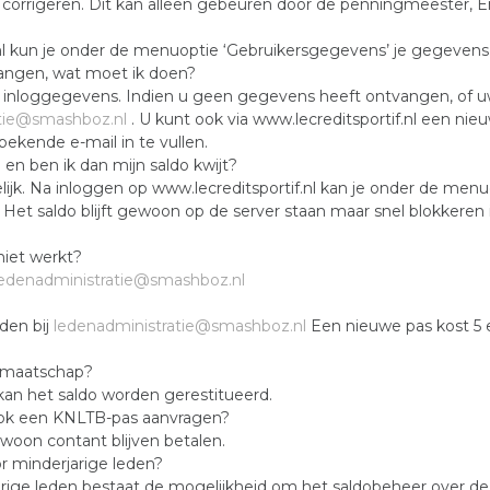
e corrigeren. Dit kan alleen gebeuren door de penningmeester, E
nl kun je onder de menuoptie ‘Gebruikersgegevens’ je gegevens 
angen, wat moet ik doen?
inloggegevens. Indien u geen gegevens heeft ontvangen, of uw 
atie@smashboz.nl
. U kunt ook via www.lecreditsportif.nl een 
 bekende e-mail in te vullen.
 en ben ik dan mijn saldo kwijt?
ijk. Na inloggen op www.lecreditsportif.nl kan je onder de me
 Het saldo blijft gewoon op de server staan maar snel blokkeren
niet werkt?
ledenadministratie@smashboz.nl
den bij
ledenadministratie@smashboz.nl
Een nieuwe pas kost 5 
idmaatschap?
kan het saldo worden gerestitueerd.
 ook een KNLTB-pas aanvragen?
woon contant blijven betalen.
 minderjarige leden?
arige leden bestaat de mogelijkheid om het saldobeheer over d