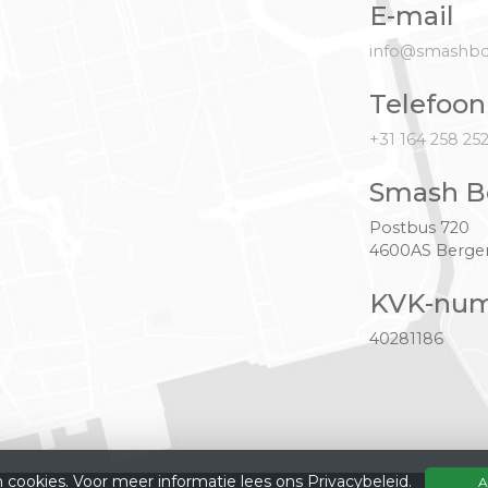
E-mail
info@smashbo
Telefoon
+31 164 258 25
Smash B
Postbus 720
4600AS Berg
KVK-nu
40281186
 cookies. Voor meer informatie lees ons
Privacybeleid
.
A