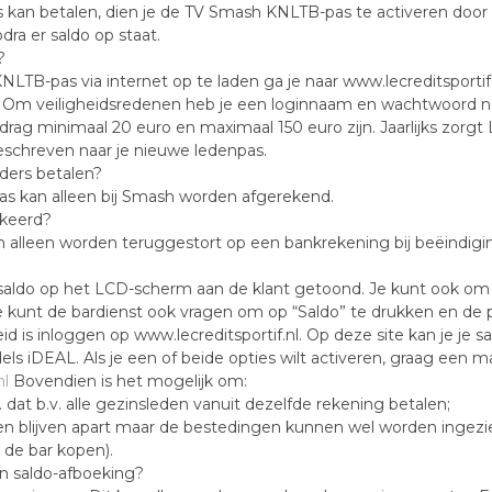
kan betalen, dien je de TV Smash KNLTB-pas te activeren door 
ra er saldo op staat.
?
NLTB-pas via internet op te laden ga je naar www.lecreditsportif
na. Om veiligheidsredenen heb je een loginnaam en wachtwoord no
g minimaal 20 euro en maximaal 150 euro zijn. Jaarlijks zorgt L
schreven naar je nieuwe ledenpas.
ders betalen?
s kan alleen bij Smash worden afgerekend.
ekeerd?
 alleen worden teruggestort op een bankrekening bij beëindigi
 saldo op het LCD-scherm aan de klant getoond. Je kunt ook om
e kunt de bardienst ook vragen om op “Saldo” te drukken en de p
 is inloggen op www.lecreditsportif.nl. Op deze site kan je je 
els iDEAL. Als je een of beide opties wilt activeren, graag ee
nl
Bovendien is het mogelijk om:
dat b.v. alle gezinsleden vanuit dezelfde rekening betalen;
n blijven apart maar de bestedingen kunnen wel worden ingezien v
 de bar kopen).
en saldo-afboeking?