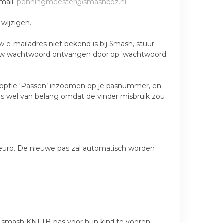
mail:
penningmeester@smashboz.nl
wijzigen.
e-mailadres niet bekend is bij Smash, stuur
nieuw wachtwoord ontvangen door op 'wachtwoord
nuoptie ‘Passen’ inzoomen op je pasnummer, en
 is wel van belang omdat de vinder misbruik zou
euro. De nieuwe pas zal automatisch worden
e smash KNLTB-pas voor hun kind te voeren.