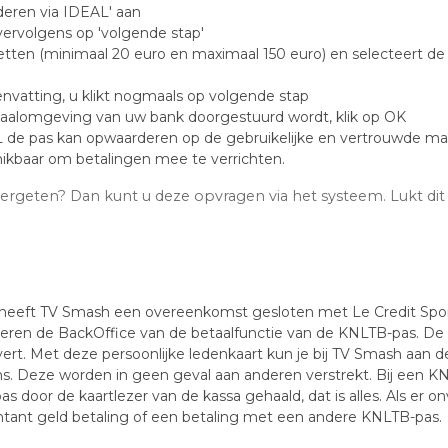
deren via IDEAL' aan
 vervolgens op 'volgende stap'
zetten (minimaal 20 euro en maximaal 150 euro) en selecteert de
envatting, u klikt nogmaals op volgende stap
etaalomgeving van uw bank doorgestuurd wordt, klik op OK
L de pas kan opwaarderen op de gebruikelijke en vertrouwde ma
hikbaar om betalingen mee te verrichten.
vergeten? Dan kunt u deze opvragen via het systeem. Lukt di
 heeft TV Smash een overeenkomst gesloten met Le Credit Sportif
eren de BackOffice van de betaalfunctie van de KNLTB-pas. De K
t. Met deze persoonlijke ledenkaart kun je bij TV Smash aan de 
Deze worden in geen geval aan anderen verstrekt. Bij een KNL
door de kaartlezer van de kassa gehaald, dat is alles. Als er o
tant geld betaling of een betaling met een andere KNLTB-pas.