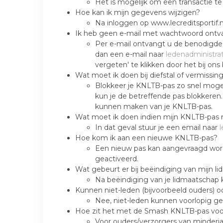
Het is mogelijk om een transactie t
Hoe kan ik mijn gegevens wijzigen?
Na inloggen op www.lecreditsportif.
Ik heb geen e-mail met wachtwoord ontv
Per e-mail ontvangt u de benodigde 
dan een e-mail naar
ledenadministr
vergeten' te klikken door het bij ons
Wat moet ik doen bij diefstal of vermissing
Blokkeer je KNLTB-pas zo snel mogel
kun je de betreffende pas blokkeren.
kunnen maken van je KNLTB-pas.
Wat moet ik doen indien mijn KNLTB-pas 
In dat geval stuur je een email naar
Hoe kom ik aan een nieuwe KNLTB-pas?
Een nieuw pas kan aangevraagd wor
geactiveerd.
Wat gebeurt er bij beëindiging van mijn l
Na beëindiging van je lidmaatschap 
Kunnen niet-leden (bijvoorbeeld ouders)
Nee, niet-leden kunnen voorlopig ge
Hoe zit het met de Smash KNLTB-pas voor
Voor ouders/verzorgers van minderj