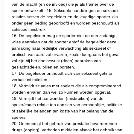
van de macht (en de invloed) die je als trainer over de
speler ontwikkelt. 15. Seksuele handelingen en seksuele
relaties tussen de begeleider en de jeugdige sporter zijn
onder geen beding geoorloofd en worden beschouwd als
seksueel misbruik.
16. De begeleider mag de sporter niet op een zodanige
wijze aanraken dat de sporter en/of de begeleider deze
aanraking naar redelijke verwachting als seksueel of
erotisch van aard zal ervaren, zoals doorgaans het geval
zal zijn bij het doelbewust (doen) aanraken van
geslachtsdelen, billen en borsten.
17. De begeleider onthoudt zich van seksueel getinte
verbale intimiteiten.
18. Vermijdt situaties met spelers die als compromitterend
worden ervaren dan wel zo kunnen worden opgevat.
19. Vermijdt het aanwenden (misbruiken) van de
speler/coach relatie ten aanzien van persoonlijke, politieke
of zakelijke belangen ten koste van het belang van de
spelers.
20. Ontmoedigt het gebruik van prestatie bevorderende
drugs (doping), verboden middelen alsook het gebruik van