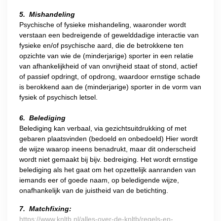
5. Mishandeling
Psychische of fysieke mishandeling, waaronder wordt
verstaan een bedreigende of gewelddadige interactie van
fysieke en/of psychische aard, die de betrokkene ten
opzichte van wie de (minderjarige) sporter in een relatie
van afhankelijkheid of van onvrijheid staat of stond, actief
of passief opdringt, of opdrong, waardoor ernstige schade
is berokkend aan de (minderjarige) sporter in de vorm van
fysiek of psychisch letsel.
6. Belediging
Belediging kan verbaal, via gezichtsuitdrukking of met
gebaren plaatsvinden (bedoeld en onbedoeld) Hier wordt
de wijze waarop ineens benadrukt, maar dit onderscheid
wordt niet gemaakt bij bijv. bedreiging. Het wordt ernstige
belediging als het gaat om het opzettelijk aanranden van
iemands eer of goede naam, op beledigende wijze,
onafhankelijk van de juistheid van de betichting.
7. Matchfixing:
https://www.knltb.nl/alles-over-de-knltb/regels-en-