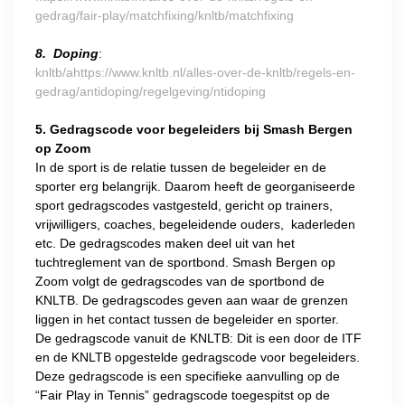
gedrag/fair-play/matchfixing/knltb/matchfixing
8. Doping
:
knltb/ahttps://www.knltb.nl/alles-over-de-knltb/regels-en-
gedrag/antidoping/regelgeving/ntidoping
5.
Gedragscode voor begeleiders bij Smash Bergen
op Zoom
In de sport is de relatie tussen de begeleider en de
sporter erg belangrijk. Daarom heeft de georganiseerde
sport gedragscodes vastgesteld, gericht op trainers,
vrijwilligers, coaches, begeleidende ouders, kaderleden
etc. De gedragscodes maken deel uit van het
tuchtreglement van de sportbond. Smash Bergen op
Zoom volgt de gedragscodes van de sportbond de
KNLTB. De gedragscodes geven aan waar de grenzen
liggen in het contact tussen de begeleider en sporter.
De gedragscode vanuit de KNLTB: Dit is een door de ITF
en de KNLTB opgestelde gedragscode voor begeleiders.
Deze gedragscode is een specifieke aanvulling op de
“Fair Play in Tennis” gedragscode toegespitst op de