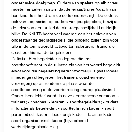
onderhavige doelgroep. Ouders van spelers op elk niveau
moeten er zeker van zijn dat de leraar/trainer/coach van
hun kind de inhoud van de code onderschrijft. De code is
ook van toepassing op ouders van jeugdspelers, tenzij uit
de tekst van een artikel de niet-toepasselijkheid duidelijk
blijkt. De KNLTB hecht veel waarde aan het naleven van
onderstaande gedragsregels, die bindend zullen zijn voor
alle in de tenniswereld actieve tennisleraren, -trainers of –
coaches (hierna: de begeleider).
Definitie: Een begeleider is degene die een
sportbeoefenaar in de ruimste zin van het woord begeleidt
en/of voor die begeleiding verantwoordelijk is (waaronder
in ieder geval begrepen het trainen, coachen en/of
verzorgen) op en rondom de plaats waar de
sportbeoefening of de voorbereiding daarop plaatsvindt.
Onder ‘begeleider’ wordt in deze gedragscode verstaan: -
trainers; - coaches; - leraren; - sportbegeleiders; - ouders
in functie als begeleider; - sporttechnisch kader; - sport
paramedisch kader; - bestuurlijk kader; - facilitair kader; -
sport organisatorisch kader (bijvoorbeeld
wedstrijdorganisatie e.d.).