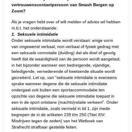
vertrouwenscontactpersoon van Smash Bergen op
Zoom?
Als je vragen hebt over of wilt melden of advies wil hebben
m.b.t. het onderstaande:
1. Seksuele intimidatie
Onder seksuele intimidatie wordt verstaan: enige vorm
van ongewenst verbaal, non-verbaal of fysiek gedrag met
een seksuele connotatie (duiding) dat als doel of gevolg
heeft dat de waardigheid van de persoon wordt aangetast,
in het bijzonder wanneer een bedreigende, vijandige,
beledigende, vernederende of kwetsende situatie wordt
gecreëerd. Let op, van “seksuele intimidatie is eveneens
sprake wanneer degene die de seksuele intimidatie
ondergaat ook buiten een sportaccommodatie ten
opzichte van degene die seksuele intimidatie toepast in
een in de sport ontstane (machts)relatie verkeert”. Onder
seksuele intimidatie, zoals vermeld in lid 1, zijn mede
begrepen de in de artikelen 239 t/m 250 (Titel XIV:
Misdrijven tegen de zeden) van het Wetboek van
Strafrecht strafbaar gestelde feiten.