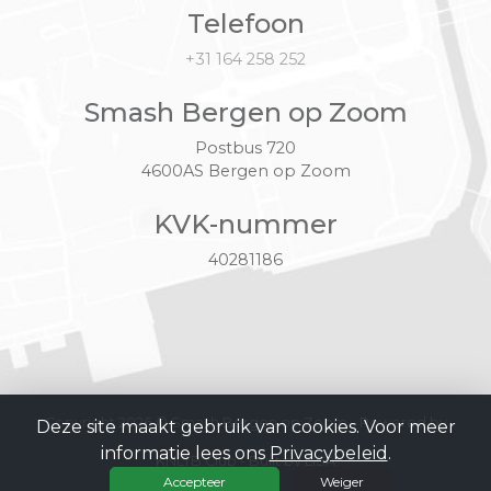
Telefoon
+31 164 258 252
Smash Bergen op Zoom
Postbus 720
4600AS Bergen op Zoom
KVK-nummer
40281186
Copyright 2026 © Smash Bergen op Zoom -
Powered by
Deze site maakt gebruik van cookies. Voor meer
informatie lees ons
Privacybeleid
.
KNLTB.Club - Built by LISA
Accepteer
Weiger