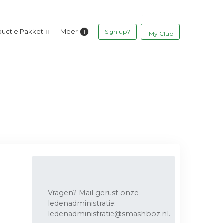
ductie Pakket
Meer
Sign up?
My Club
Vragen? Mail gerust onze
ledenadministratie:
ledenadministratie@smashboz.nl
.