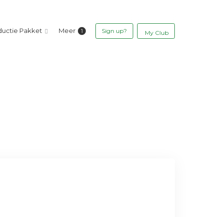
ductie Pakket
Meer
Sign up?
My Club