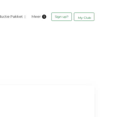
ductie Pakket
Meer
Sign up?
My Club