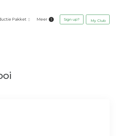
ductie Pakket
Meer
Sign up?
My Club
ooi