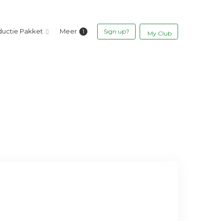
ductie Pakket
Meer
Sign up?
My Club