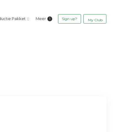
ductie Pakket
Meer
Sign up?
My Club