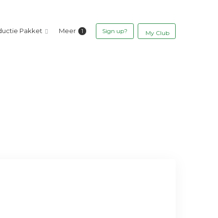
ductie Pakket
Meer
Sign up?
My Club