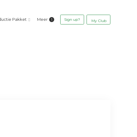
ductie Pakket
Meer
Sign up?
My Club